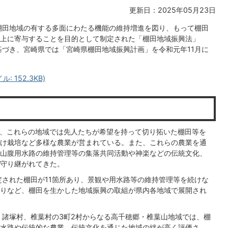
更新日：2025年05月23日
棚田地域の有する多面にわたる機能の維持増進を図り、もって棚田
上に寄与することを目的として制定された「棚田地域振興法」
基づき、宮崎県では「宮崎県棚田地域振興計画」を令和元年11月に
 152.3KB)
、これらの地域では先人たちが希望を持って切り拓いた棚田等を
け栽培など多様な農業が営まれている。また、これらの農業を通
山腹用水路の維持管理等の集落共同活動や神楽などの伝統文化、
守り継がれてきた。
された棚田が11箇所あり、景観や用水路等の維持管理等を続けな
りなど、棚田を生かした地域振興の取組が県内各地域で展開され
諸塚村、椎葉村の3町2村からなる高千穂郷・椎葉山地域では、棚
水路や伝統的な農業、伝統文化を通じた地域の絆が高く評価さ