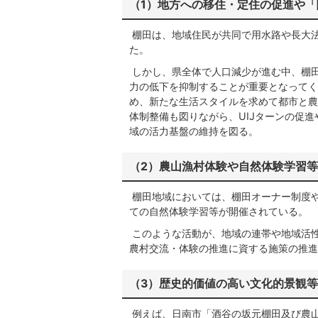
（1）地方への移住・定住の促進や
棚田は、地域住民が共同で用水路や長大
た。
しかし、県全体で人口減少が進む中、棚
力の低下を抑制することが重要となってく
め、新たな生活スタイルを求めて都市と農
体制整備も図りながら、UIJターンの促
域の活力基盤の維持を図る。
（2）農山漁村体験や自然体験学習
棚田地域においては、棚田オーナー制度
ての自然体験学習等が開催されている。
このような活動が、地域の連帯や地域活
農村交流・体験の推進に資する施策の推進
（3）歴史的価値の高い文化的景観
例えば、日南市「酒谷の坂元棚田及び農山