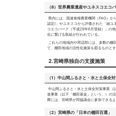
（8）世界農業遺産やユネスコエコ
県内には、国連食糧農業機関（FAO）から
認定)」やユネスコから評価された「綾ユ
コエコパーク（平成29年6月登録）」の
化に繋げる取組が行われている。
これらの地域内や周辺部には、多数の棚
て、棚田地域の活性化施策を図るものとす
2.宮崎県独自の支援施策
（1）中山間ふるさと・水と土保全
中山間ふるさと・水と土保全対策事業（
進事業（以下「棚田基金」という。）の活
際には、宮崎県が同協議会に参加できるよ
（2）宮崎県の「日本の棚田百選」