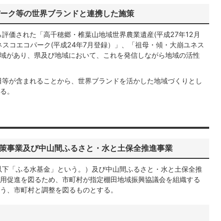
パーク等の世界ブランドと連携した施策
評価された「高千穂郷・椎葉山地域世界農業遺産(平成27年12月
ネスコエコパーク(平成24年7月登録）」、「祖母・傾・大崩ユネス
地域があり、県及び地域において、これを発信しながら地域の活性
田等が含まれることから、世界ブランドを活かした地域づくりとし
る。
対策事業及び中山間ふるさと・水と土保全推進事業
以下「ふる水基金」という。）及び中山間ふるさと・水と土保全推
用促進を図るため、市町村が指定棚田地域振興協議会を組織する
う、市町村と調整を図るものとする。