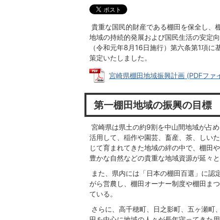
貴重な国民的財産である棚田を保全し、
地域の持続的発展および国民生活の安定向
（令和元年8月16日施行）第六条第1項に
策定いたしました。
宮崎県棚田地域振興計画 (PDFファイル:
第一棚田地域の振興の目標
宮崎県は県土の約9割を中山間地域が占め
活用して、稲作や園芸、畜産、茶、しいた
じて育まれてきた地域の絆の中で、棚田や
豊かな自然などの貴重な地域資源が延々と
また、県内には「日本の棚田百選」に認定
がら営農し、棚田オーナー制度や棚田まつ
ている。
さらに、高千穂町、日之影町、五ヶ瀬町、
田を中心に地域の人々が長年守ってきた用