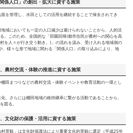
「関係人口」の創出・拡大に資する施策
法面を管理し、水田としての活用を継続することで保全されてき
田地域においても一定の人口減少は避けられないことから、人的活
る。このため、全国的な「田園回帰(都市住民が農村への関心を高
村を人々が行き交う動き。)」の流れを汲み、受け入れる地域側の
進や、様々な形で地域に関わる「関係人口」の取り込みにより、地
等、農村交流・体験の推進に資する施策
や棚田まつりなどの農村交流・体験イベントや教育活動の一環とし
性化、さらには棚田地域の維持継承に繋がる活動であることから、
を図る。
等、文化財の保護・活用に資する施策
村景観」は文化財保護法により重要文化的景観に選定（平成25年