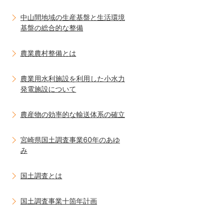
中山間地域の生産基盤と生活環境
基盤の総合的な整備
農業農村整備とは
農業用水利施設を利用した小水力
発電施設について
農産物の効率的な輸送体系の確立
宮崎県国土調査事業60年のあゆ
み
国土調査とは
国土調査事業十箇年計画