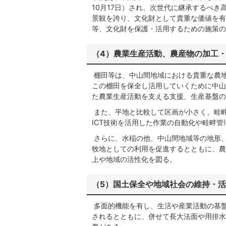
10月17日）され、次世代に継承するべ
景観を誇り、文化財として貴重な価値を有
等、文化財を保護・活用するための施策の
（4）農業生産活動、農産物の加工
棚田等は、中山間地域における貴重な農
この棚田を保全し活用していくために中山
た農業生産活動を支える支援、生産基盤の
また、平地と比較して区画が小さく、畦
ICT技術を活用した作業の自動化や畦畔
さらに、水稲の他、中山間地域等の地形
牧地としての利用を促進するとともに、農
上や地域の活性化を図る。
（5）国土保全や地域社会の維持・
多面的機能を有し、生活や産業活動の基
されるとともに、併せて長大法面や用排水