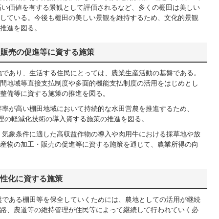
き高い価値を有する景観として評価されるなど、多くの棚田は美しい
している。今後も棚田の美しい景観を維持するため、文化的景観
推進を図る。
・販売の促進等に資する施策
地であり、生活する住民にとっては、農業生産活動の基盤である。
間地域等直接支払制度や多面的機能支払制度の活用をはじめとし
整備等に資する施策の推進を図る。
畔率が高い棚田地域において持続的な水田営農を推進するため、
管理の軽減化技術の導入資する施策の推進を図る。
、気象条件に適した高収益作物の導入や肉用牛における採草地や放
産物の加工・販売の促進等に資する施策を通じて、農業所得の向
活性化に資する施策
盤である棚田等を保全していくためには、農地としての活用が継続
路、農道等の維持管理が住民等によって継続して行われていく必