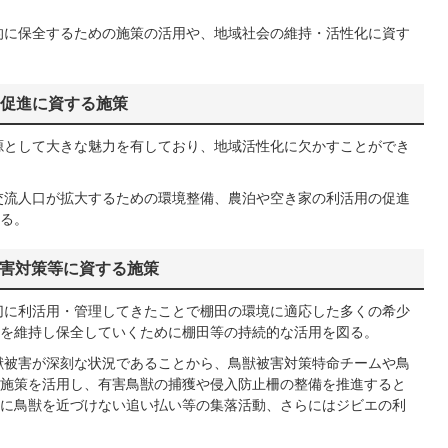
的に保全するための施策の活用や、地域社会の維持・活性化に資す
の促進に資する施策
源として大きな魅力を有しており、地域活性化に欠かすことができ
交流人口が拡大するための環境整備、農泊や空き家の利活用の促進
る。
被害対策等に資する施策
切に利活用・管理してきたことで棚田の環境に適応した多くの希少
を維持し保全していくために棚田等の持続的な活用を図る。
獣被害が深刻な状況であることから、鳥獣被害対策特命チームや鳥
施策を活用し、有害鳥獣の捕獲や侵入防止柵の整備を推進すると
に鳥獣を近づけない追い払い等の集落活動、さらにはジビエの利