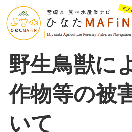
野生鳥獣に
作物等の被
いて