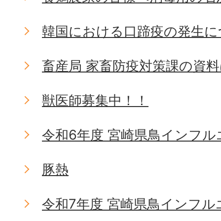
韓国における口蹄疫の発生に
畜産局 家畜防疫対策課の資
獣医師募集中！！
令和6年度 宮崎県鳥インフ
豚熱
令和7年度 宮崎県鳥インフ