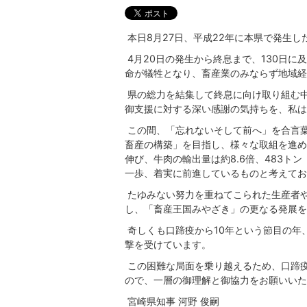
本日8月27日、平成22年に本県で発生し
4月20日の発生から終息まで、130日に及
命が犠牲となり、畜産業のみならず地域経
県の総力を結集して終息に向け取り組む
御支援に対する深い感謝の気持ちを、私は
この間、「忘れないそして前へ」を合言
畜産の構築」を目指し、様々な取組を進め
伸び、牛肉の輸出量は約8.6倍、483
一歩、着実に前進しているものと考えてお
たゆみない努力を重ねてこられた生産者
し、「畜産王国みやざき」の更なる発展を
奇しくも口蹄疫から10年という節目の年
撃を受けています。
この困難な局面を乗り越えるため、口蹄
ので、一層の御理解と御協力をお願いいた
宮崎県知事 河野 俊嗣