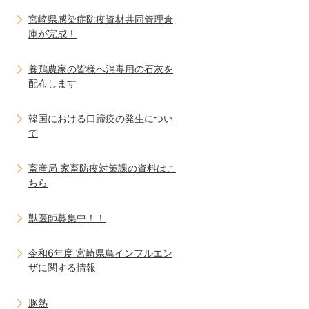
宮崎県感染症防疫資材共同管理倉
庫が完成！
養鶏農家の皆様へ消毒用の石灰を
配布します
韓国における口蹄疫の発生につい
て
畜産局 家畜防疫対策課の資料はこ
ちら
獣医師募集中！！
令和6年度 宮崎県鳥インフルエン
ザに関する情報
豚熱