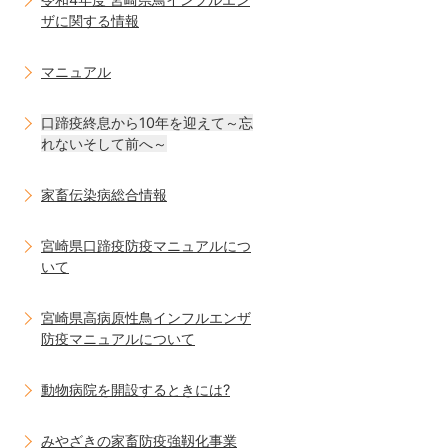
ザに関する情報
マニュアル
口蹄疫終息から10年を迎えて～忘
れないそして前へ～
家畜伝染病総合情報
宮崎県口蹄疫防疫マニュアルにつ
いて
宮崎県高病原性鳥インフルエンザ
防疫マニュアルについて
動物病院を開設するときには?
みやざきの家畜防疫強靱化事業