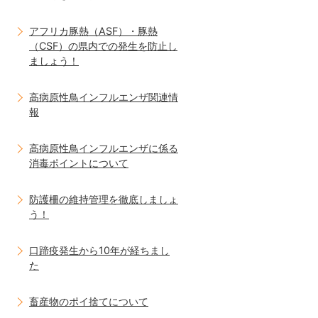
アフリカ豚熱（ASF）・豚熱
（CSF）の県内での発生を防止し
ましょう！
高病原性鳥インフルエンザ関連情
報
高病原性鳥インフルエンザに係る
消毒ポイントについて
防護柵の維持管理を徹底しましょ
う！
口蹄疫発生から10年が経ちまし
た
畜産物のポイ捨てについて