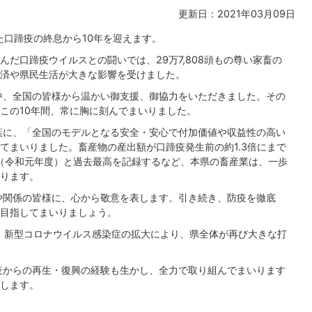
更新日：2021年03月09日
た口蹄疫の終息から10年を迎えます。
んだ口蹄疫ウイルスとの闘いでは、29万7,808頭もの尊い家畜の
済や県民生活が大きな影響を受けました。
中、全国の皆様から温かい御支援、御協力をいただきました。その
この10年間、常に胸に刻んでまいりました。
葉に、「全国のモデルとなる安全・安心で付加価値や収益性の高い
てまいりました。畜産物の産出額が口蹄疫発生前の約1.3倍にまで
トン（令和元年度）と過去最高を記録するなど、本県の畜産業は、一歩
ります。
や関係の皆様に、心から敬意を表します。引き続き、防疫を徹底
目指してまいりましょう。
、新型コロナウイルス感染症の拡大により、県全体が再び大きな打
疫からの再生・復興の経験も生かし、全力で取り組んでまいります
します。