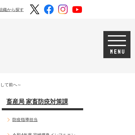
組織から探す
そして前へ～
畜産局 家畜防疫対策課
防疫指導担当
令和4年度 宮崎県鳥インフルエン