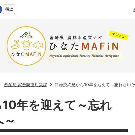
畜産局 家畜防疫対策課
口蹄疫終息から10年を迎えて～忘れない
10年を迎えて～忘れ
へ～