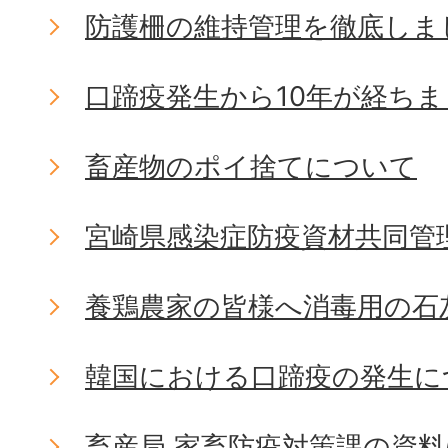
防護柵の維持管理を徹底しま
口蹄疫発生から10年が経ち
畜産物のポイ捨てについて
宮崎県感染症防疫資材共同管
養鶏農家の皆様へ消毒用の石
韓国における口蹄疫の発生に
畜産局 家畜防疫対策課の資