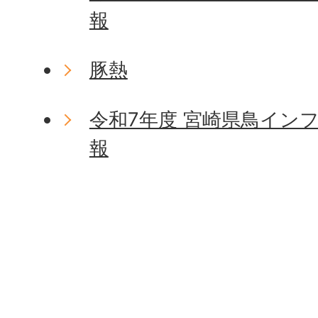
報
豚熱
令和7年度 宮崎県鳥イン
報