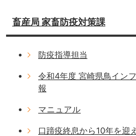
畜産局 家畜防疫対策課
防疫指導担当
令和4年度 宮崎県鳥イン
報
マニュアル
口蹄疫終息から10年を迎