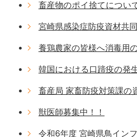
畜産物のポイ捨てについ
宮崎県感染症防疫資材共
養鶏農家の皆様へ消毒用
韓国における口蹄疫の発
畜産局 家畜防疫対策課の
獣医師募集中！！
令和6年度 宮崎県鳥イン