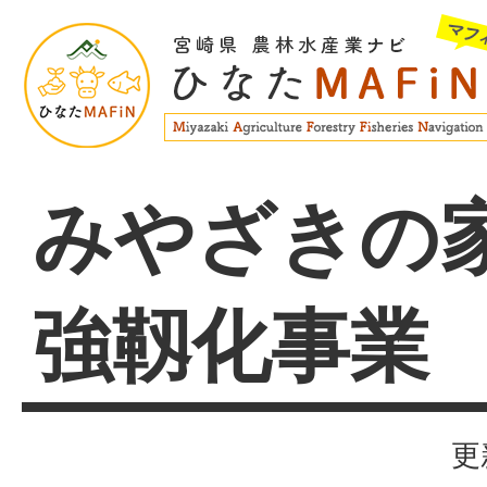
みやざきの
強靱化事業
更