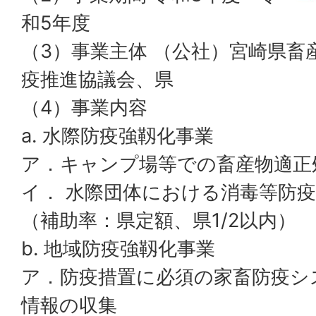
和5年度
（3）事業主体 （公社）宮崎県畜
疫推進協議会、県
（4）事業内容
a. 水際防疫強靱化事業
ア．キャンプ場等での畜産物適正
イ． 水際団体における消毒等防
（補助率：県定額、県1/2以内）
b. 地域防疫強靱化事業
ア．防疫措置に必須の家畜防疫シ
情報の収集