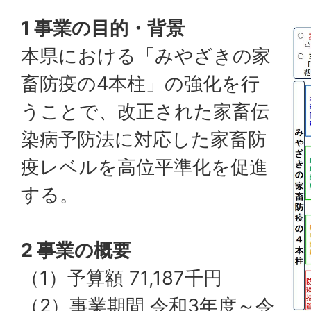
1 事業の目的・背景
本県における「みやざきの家
畜防疫の4本柱」の強化を行
うことで、改正された家畜伝
染病予防法に対応した家畜防
疫レベルを高位平準化を促進
する。
2 事業の概要
（1）予算額 71,187千円
（2）事業期間 令和3年度～令