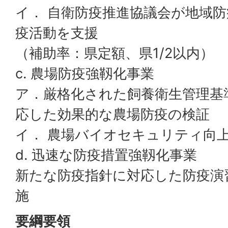
イ． 自衛防疫推進協議会が地域
疫活動を支援
（補助率：県定額、県1/2以内）
c. 農場防疫強靱化事業
ア．厳格化された飼養衛生管理基
応した効果的な農場防疫の検証
イ． 農場バイオセキュリティ向上
d. 迅速な防疫措置強靱化事業
新たな防疫指針に対応した防疫演
施
要綱要領