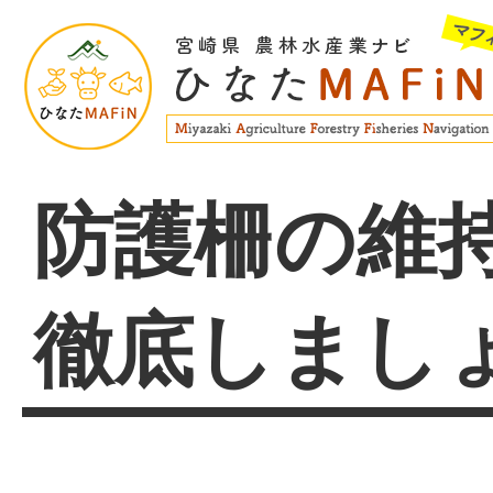
防護柵の維
徹底しまし