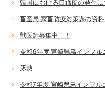
韓国における口蹄疫の発生に
畜産局 家畜防疫対策課の資
獣医師募集中！！
令和6年度 宮崎県鳥インフ
豚熱
令和7年度 宮崎県鳥インフ