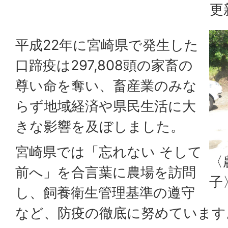
更
平成22年に宮崎県で発生した
口蹄疫は297,808頭の家畜の
尊い命を奪い、畜産業のみな
らず地域経済や県民生活に大
きな影響を及ぼしました。
宮崎県では「忘れない そして
〈
前へ」を合言葉に農場を訪問
子
し、飼養衛生管理基準の遵守
など、防疫の徹底に努めています