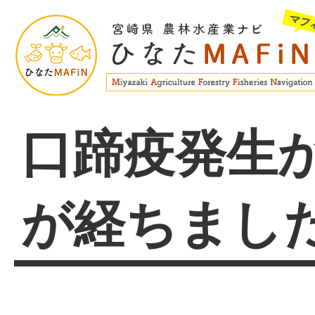
口蹄疫発生か
が経ちまし