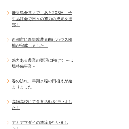
鹿児島全共まで、あと203日！子
牛品評会で日々の努力の成果を披
露！
西都市に新規就農者向けハウス団
地が完成しました！
魅力ある農業の実現に向けて ～ほ
場整備事業～
春の訪れ、早期水稲の田植えが始
まりました
高鍋高校にて食育活動を行いまし
た！
アカアマダイの放流を行いまし
た！