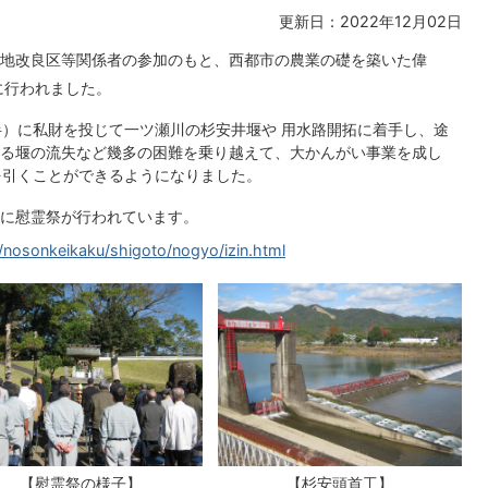
更新日：2022年12月02日
地改良区等関係者の参加のもと、西都市の農業の礎を築いた偉
日に行われました。
半）に私財を投じて一ツ瀬川の杉安井堰や 用水路開拓に着手し、途
る堰の流失など幾多の困難を乗り越えて、大かんがい事業を成し
水を引くことができるようになりました。
月に慰霊祭が行われています。
p/nosonkeikaku/shigoto/nogyo/izin.html
【慰霊祭の様子】
【杉安頭首工】