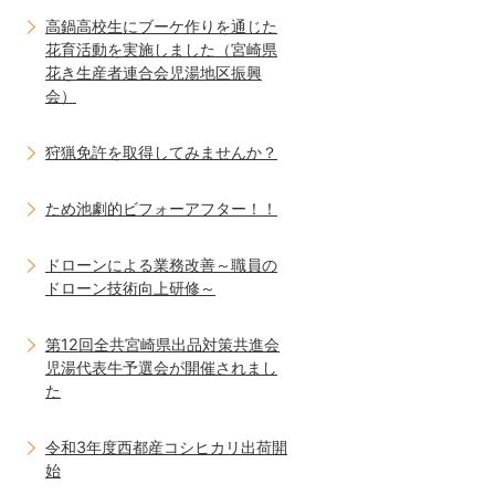
高鍋高校生にブーケ作りを通じた
花育活動を実施しました（宮崎県
花き生産者連合会児湯地区振興
会）
狩猟免許を取得してみませんか？
ため池劇的ビフォーアフター！！
ドローンによる業務改善～職員の
ドローン技術向上研修～
第12回全共宮崎県出品対策共進会
児湯代表牛予選会が開催されまし
た
令和3年度西都産コシヒカリ出荷開
始