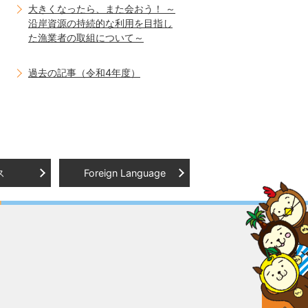
大きくなったら、また会おう！ ～
沿岸資源の持続的な利用を目指し
た漁業者の取組について～
過去の記事（令和4年度）
ス
Foreign Language