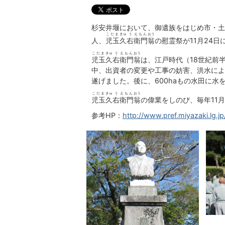
杉安井堰において、御遺族をはじめ市・土
こだま
きゅ
う
えもん
おう
人、
児玉
久
右
衛門
翁
の慰霊祭が11月24
こだま
きゅ
う
えもん
おう
児玉
久
右
衛門
翁
は、江戸時代（18世紀前
中、出資者の変更や工事の妨害、洪水によ
遂げました。後に、600haもの水田に
こだま
きゅ
う
えもん
おう
児玉
久
右
衛門
翁
の偉業をしのび、毎年11
参考HP：
http://www.pref.miyazaki.lg.j