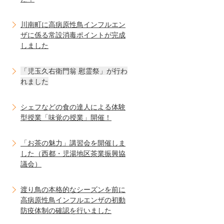
川南町に高病原性鳥インフルエン
ザに係る常設消毒ポイントが完成
しました
「児玉久右衛門翁 慰霊祭」が行わ
れました
シェフなどの食の達人による体験
型授業「味覚の授業」開催！
「お茶の魅力」講習会を開催しま
した（西都・児湯地区茶業振興協
議会）
渡り鳥の本格的なシーズンを前に
高病原性鳥インフルエンザの初動
防疫体制の確認を行いました