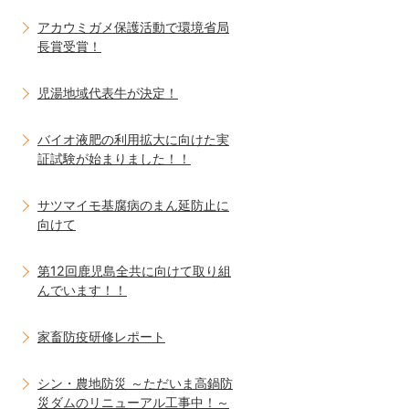
アカウミガメ保護活動で環境省局
長賞受賞！
児湯地域代表牛が決定！
バイオ液肥の利用拡大に向けた実
証試験が始まりました！！
サツマイモ基腐病のまん延防止に
向けて
第12回鹿児島全共に向けて取り組
んでいます！！
家畜防疫研修レポート
シン・農地防災 ～ただいま高鍋防
災ダムのリニューアル工事中！～