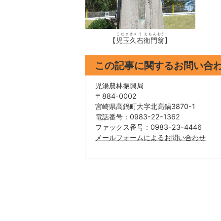
こだま
きゅ
う
えもん
おう
【
児玉
久
右
衛門
翁
】
この記事に関するお問い合
児湯農林振興局
〒884-0002
宮崎県高鍋町大字北高鍋3870-1
電話番号：0983-22-1362
ファックス番号：0983-23-4446
メールフォームによるお問い合わせ