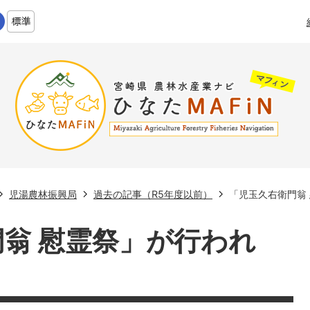
児湯農林振興局
過去の記事（R5年度以前）
「児玉久右衛門翁
翁 慰霊祭」が行われ