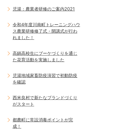
児湯：農業者研修のご案内2021
令和4年度川南町トレーニングハウ
ス農業研修修了式・開講式が行わ
れました！
高鍋高校生にブーケづくりを通じ
た花育活動を実施しました
児湯地域家畜防疫演習で初動防疫
を確認
西米良村で新たなブランドづくり
がスタート
都農町に常設消毒ポイントが完
成！