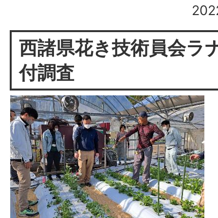
20
西諸県花き技術員会ラ
付調査