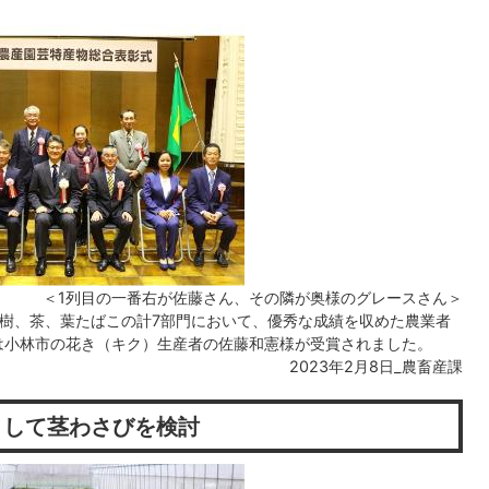
＜1列目の一番右が佐藤さん、その隣が奥様のグレースさん＞
樹、茶、葉たばこの計7部門において、優秀な成績を収めた農業者
は小林市の花き（キク）生産者の佐藤和憲様が受賞されました。
2023年2月8日_農畜産課
として茎わさびを検討