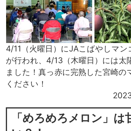
4/11（火曜日）にJAこばやしマ
が行われ、4/13（木曜日）には
ました！真っ赤に完熟した宮崎の
ください！
20
「めろめろメロン」は