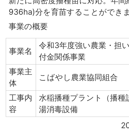
新たに高密度播種苗に対応。年間約
936ha)分を育苗することができ
事業の概要
令和3年度強い農業・担
事業名
付金関係事業
事業主
こばやし農業協同組合
体
工事内
水稲播種プラント（播種
容
湯消毒設備
2