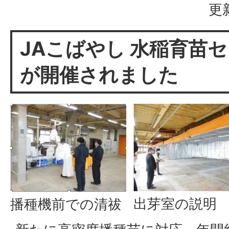
更
JAこばやし 水稲育苗
が開催されました
出芽室の説明
播種機前での清祓