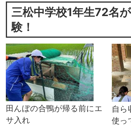
三松中学校1年生72名
験！
田んぼの合鴨が帰る前にエ
自ら
サ入れ
使っ