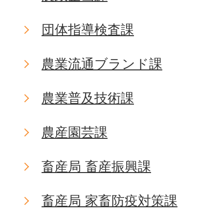
団体指導検査課
農業流通ブランド課
農業普及技術課
農産園芸課
畜産局 畜産振興課
畜産局 家畜防疫対策課