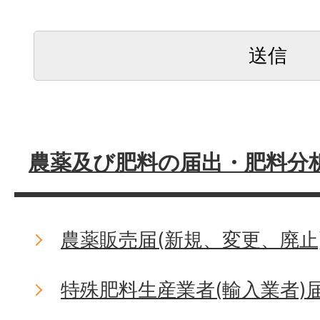
農薬及び肥料の届出・肥料分
農薬販売届(新規、変更、廃止
特殊肥料生産業者(輸入業者)