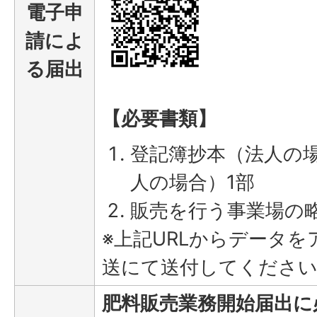
電子申
請によ
る届出
【必要書類】
登記簿抄本（法人の
人の場合）1部
販売を行う事業場の略
※上記URLからデータ
送にて送付してくださ
肥料販売業務開始届出に