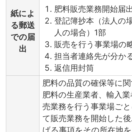
肥料販売業務開始届出
紙によ
登記簿抄本（法人の
る郵送
人の場合）1部
での届
販売を行う事業場の略
出
担当者連絡先が分か
返信用封筒
肥料の品質の確保等に関
肥料の生産業者、輸入業
売業務を行う事業場ごと
て販売業務を開始した後
げる事項をその所在地を