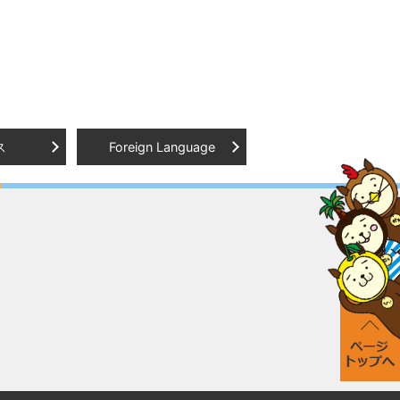
ス
Foreign Language