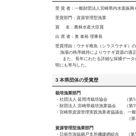
受 賞 者：一般財団法人宮崎県内水面振興
受賞部門：資源管理型漁業
賞 名：農林水産大臣賞
出 席 者：奥 泰裕 理事長
受賞理由：ウナギ稚魚（シラスウナギ）の
漁場の秩序維持によりウナギ資源の適正
また、長年にわたる詳細な採捕データの
明にも寄与した。
3 本県団体の受賞歴
栽培漁業部門
・社団法人 延岡湾栽培協会 （第14回
・財団法人 宮崎県栽培漁業協会 （第15
・宮崎県資源管理実践漁業者協議会、一般
（第33回熊本大会(H
資源管理型漁業部門
・日南市漁協鵜戸支所磯建網組合 （第15