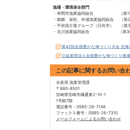
漁場・環境保全部門
・串間市漁業協同組合 （第19回福島
・南郷、栄松、外浦漁業協同組合 （第26
・平岩採介藻グループ（日向市） （第33
・北川漁業協同組合 （第38回高知
第42回全国豊かな海づくり大会 北
公益差団法人全国豊かな海づくり推進
この記事に関するお問い合
水産局 漁業管理課
〒880-8501
宮崎県宮崎市橘通東2-10-1
1号館7階
電話番号：0985-26-7148
ファックス番号：0985-26-7310
メールフォームによるお問い合わせ