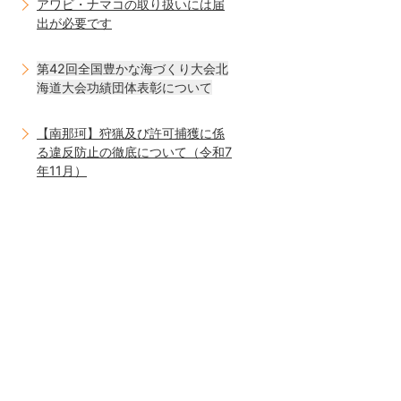
アワビ・ナマコの取り扱いには届
出が必要です
第42回全国豊かな海づくり大会北
海道大会功績団体表彰について
【南那珂】狩猟及び許可捕獲に係
る違反防止の徹底について（令和7
年11月）