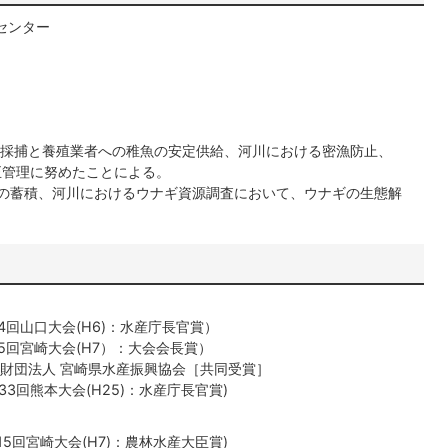
センター
採捕と養殖業者への稚魚の安定供給、河川における密漁防止、
管理に努めたことによる。
蓄積、河川におけるウナギ資源調査において、ウナギの生態解
山口大会(H6)：水産庁長官賞）
回宮崎大会(H7）：大会会長賞）
財団法人 宮崎県水産振興協会［共同受賞］
25)：水産庁長官賞)
回宮崎大会(H7)：農林水産大臣賞)