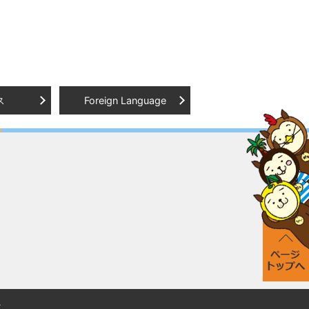
ス
Foreign Language
.