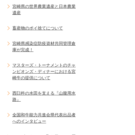
宮崎県の世界農業遺産と日本農業
遺産
畜産物のポイ捨てについて
宮崎県感染症防疫資材共同管理倉
庫が完成！
マスターズ・トーナメントのチャ
ンピオンズ・ディナーにおける宮
崎牛の提供について
西臼杵の水田を支える『山腹用水
路』
全国和牛能力共進会県代表出品者
へのインタビュー