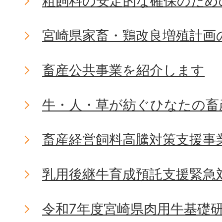
粗飼料の安定的な確保のため
宮崎県家畜・鶏改良増殖計画
畜産公共事業を紹介します
牛・人・草が紡ぐひなたの畜
畜産経営飼料高騰対策支援事
乳用後継牛育成預託支援緊急
令和7年度宮崎県肉用牛基礎