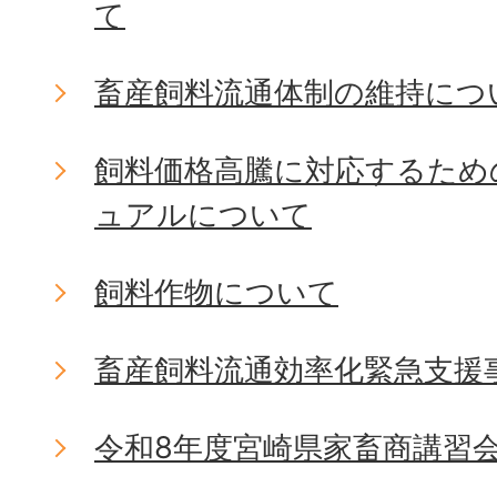
て
畜産飼料流通体制の維持につ
飼料価格高騰に対応するため
ュアルについて
飼料作物について
畜産飼料流通効率化緊急支援
令和8年度宮崎県家畜商講習