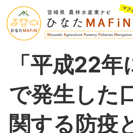
「平成22年
で発生した
関する防疫