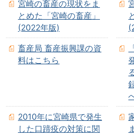
宮崎の畜産の現状をま
とめた「宮崎の畜産」
(2022年版)
(
畜産局 畜産振興課の資
料はこちら
2010年に宮崎県で発生
した口蹄疫の対策に関