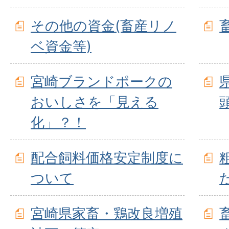
その他の資金(畜産リノ
ベ資金等)
宮崎ブランドポークの
おいしさを「見える
化」？！
配合飼料価格安定制度に
ついて
宮崎県家畜・鶏改良増殖