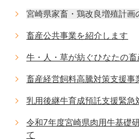
宮崎県家畜・鶏改良増殖計画
畜産公共事業を紹介します
牛・人・草が紡ぐひなたの畜
畜産経営飼料高騰対策支援事
乳用後継牛育成預託支援緊急
令和7年度宮崎県肉用牛基礎
て