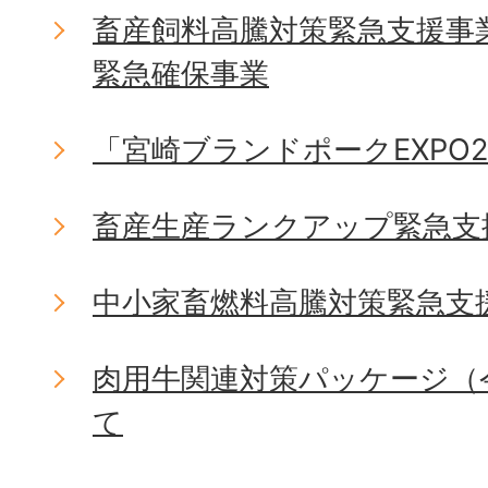
畜産飼料高騰対策緊急支援事
緊急確保事業
「宮崎ブランドポークEXPO2
畜産生産ランクアップ緊急支
中小家畜燃料高騰対策緊急支
肉用牛関連対策パッケージ（
て