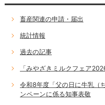
畜産関連の申請・届出
統計情報
過去の記事
「みやざきミルクフェア202
令和8年度「父の日に牛乳（
ンペーンに係る知事表敬