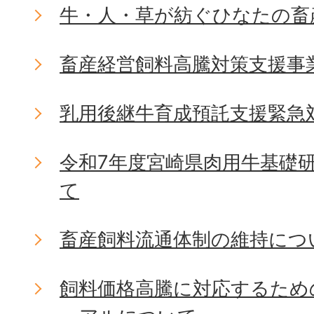
牛・人・草が紡ぐひなたの畜
畜産経営飼料高騰対策支援事
乳用後継牛育成預託支援緊急
令和7年度宮崎県肉用牛基礎
て
畜産飼料流通体制の維持につ
飼料価格高騰に対応するため