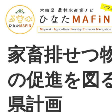
家畜排せつ
の促進を図
県計画