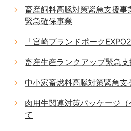
畜産飼料高騰対策緊急支援事
緊急確保事業
「宮崎ブランドポークEXPO2
畜産生産ランクアップ緊急支
中小家畜燃料高騰対策緊急支
肉用牛関連対策パッケージ（
て