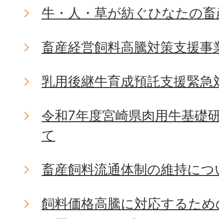
牛・人・草が紡ぐひなたの畜
畜産経営飼料高騰対策支援事
乳用後継牛育成預託支援緊急
令和7年度宮崎県肉用牛基礎
て
畜産飼料流通体制の維持につ
飼料価格高騰に対応するため