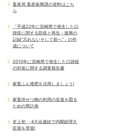
畜産局 畜産振興課の資料はこち
ら
「平成22年に宮崎県で発生した口
蹄疫に関する防疫と再生・復興の
記録"忘れないそして前へ"」の作
成について
2010年に宮崎県で発生した口蹄疫
の対策に関する調査報告書
家畜ふん堆肥を活用しましょう!
家畜排せつ物の利用の促進を図る
ための県計画
史上初 ・4大会連続で内閣総理大
臣賞を受賞!