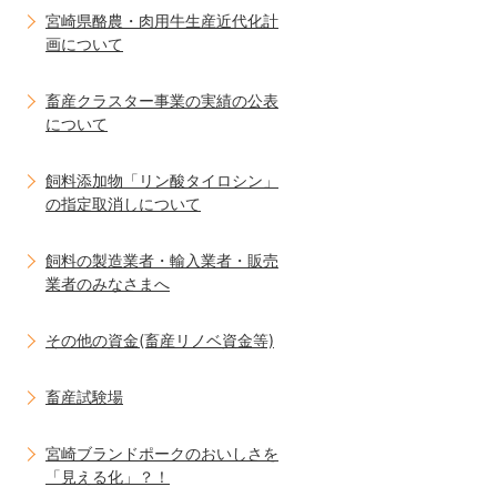
宮崎県酪農・肉用牛生産近代化計
画について
畜産クラスター事業の実績の公表
について
飼料添加物「リン酸タイロシン」
の指定取消しについて
飼料の製造業者・輸入業者・販売
業者のみなさまへ
その他の資金(畜産リノベ資金等)
畜産試験場
宮崎ブランドポークのおいしさを
「見える化」？！