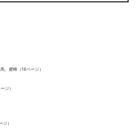
）
馬、蜜蜂（16ページ）
ページ）
ージ）