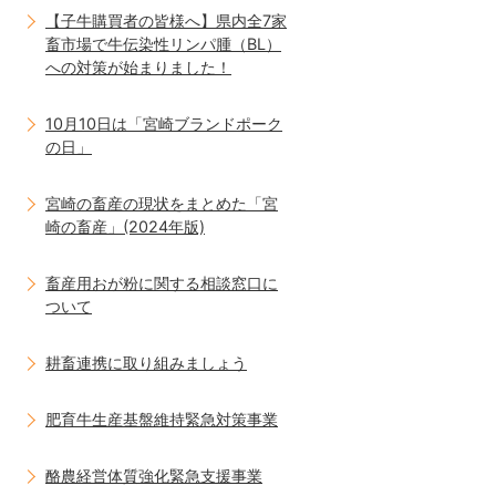
【子牛購買者の皆様へ】県内全7家
畜市場で牛伝染性リンパ腫（BL）
への対策が始まりました！
10月10日は「宮崎ブランドポーク
の日」
宮崎の畜産の現状をまとめた「宮
崎の畜産」(2024年版)
畜産用おが粉に関する相談窓口に
ついて
耕畜連携に取り組みましょう
肥育牛生産基盤維持緊急対策事業
酪農経営体質強化緊急支援事業