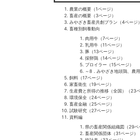
農業の概要（1ページ）
畜産の概要（3ページ）
みやざき畜産共創プラン（4ページ
畜種別飼養動向
肉用牛（7ページ）
乳用牛（11ページ）
豚（13ページ）
採卵鶏（14ページ）
ブロイラー（15ページ）
～8．みやざき地頭鶏、農用
飼料（17ページ）
家畜衛生（19ページ）
生産費と所得の推移（全国）（23
環境保全（24ページ）
畜産金融（25ページ）
試験研究（27ページ）
資料編
県の畜産関係組織図（29ペ
畜産関係団体（31ページ）
統計表（33ページ）