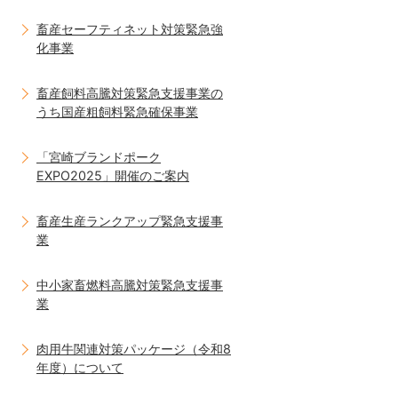
畜産セーフティネット対策緊急強
化事業
畜産飼料高騰対策緊急支援事業の
うち国産粗飼料緊急確保事業
「宮崎ブランドポーク
EXPO2025」開催のご案内
畜産生産ランクアップ緊急支援事
業
中小家畜燃料高騰対策緊急支援事
業
肉用牛関連対策パッケージ（令和8
年度）について