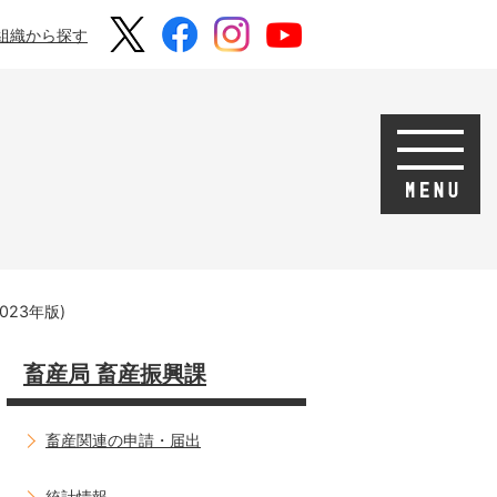
組織から探す
23年版)
畜産局 畜産振興課
畜産関連の申請・届出
統計情報