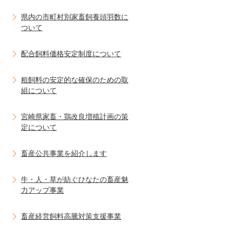
県内の市町村別家畜飼養頭羽数に
ついて
配合飼料価格安定制度について
粗飼料の安定的な確保のための取
組について
宮崎県家畜・鶏改良増殖計画の策
定について
畜産公共事業を紹介します
牛・人・草が紡ぐひなたの畜産魅
力アップ事業
畜産経営飼料高騰対策支援事業