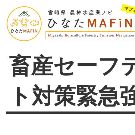
畜産セーフ
ト対策緊急