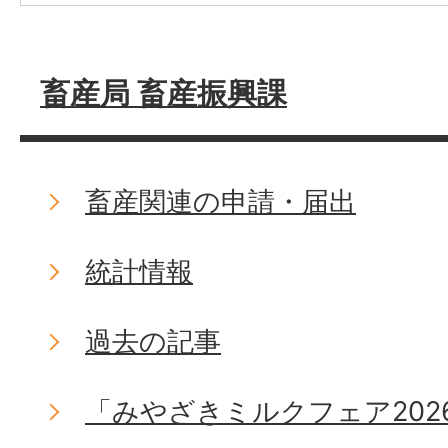
畜産局 畜産振興課
畜産関連の申請・届出
統計情報
過去の記事
「みやざきミルクフェア202