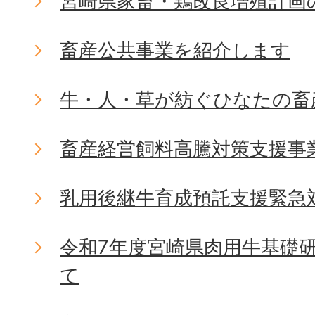
宮崎県家畜・鶏改良増殖計画
畜産公共事業を紹介します
牛・人・草が紡ぐひなたの畜
畜産経営飼料高騰対策支援事
乳用後継牛育成預託支援緊急
令和7年度宮崎県肉用牛基礎
て