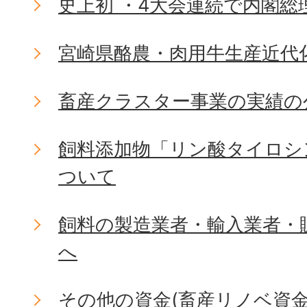
史上初 ・4大会連続で内閣総
宮崎県酪農・肉用牛生産近代
畜産クラスター事業の実績の
飼料添加物「リン酸タイロシ
ついて
飼料の製造業者・輸入業者・
へ
その他の資金(畜産リノベ資金