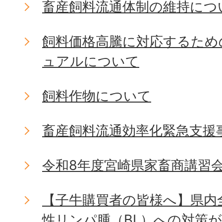
畜産飼料流通体制の維持につ
飼料価格高騰に対応するため
ュアルについて
飼料作物について
畜産飼料流通効率化緊急支援
令和8年度宮崎県家畜商講習
【子牛購買者の皆様へ】県内
性リンパ腫（BL）への対策