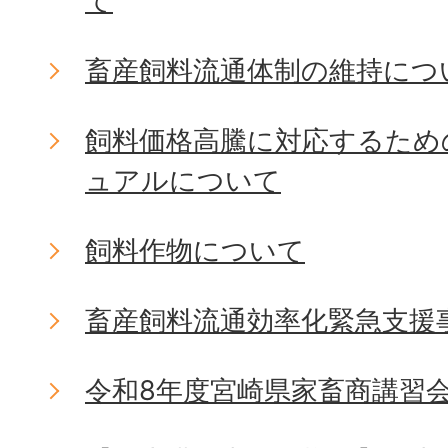
て
畜産飼料流通体制の維持につ
飼料価格高騰に対応するため
ュアルについて
飼料作物について
畜産飼料流通効率化緊急支援
令和8年度宮崎県家畜商講習