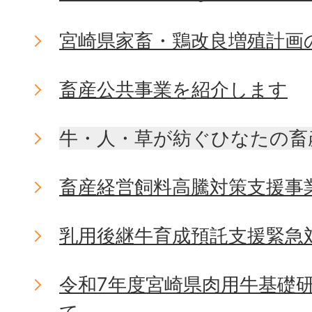
宮崎県家畜・鶏改良増殖計画
畜産公共事業を紹介します
牛・人・草が紡ぐひなたの畜
畜産経営飼料高騰対策支援事
乳用後継牛育成預託支援緊急
令和7年度宮崎県肉用牛基礎