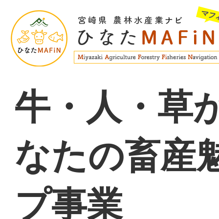
牛・人・草
なたの畜産
プ事業