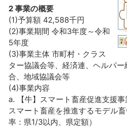
2 事業の概要
(1)予算額 42,588千円
(2)事業期間 令和3年度～令和
5年度
(3)事業主体 市町村・クラス
ター協議会等、経済連、ヘルパー
合、地域協議会等
(4)事業内容
a. 【牛】スマート畜産促進支援事
スマート畜産を推進するモデル畜
率：県1/3以内、県定額）