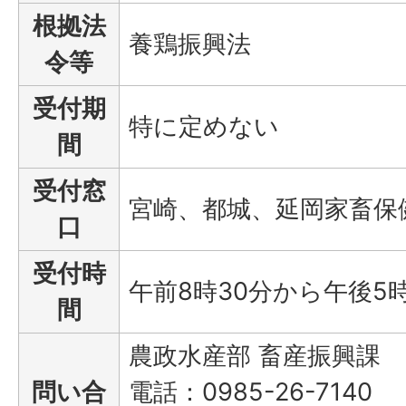
根拠法
養鶏振興法
令等
受付期
特に定めない
間
受付窓
宮崎、都城、延岡家畜保
口
受付時
午前8時30分から午後5
間
農政水産部 畜産振興課
問い合
電話：0985-26-7140