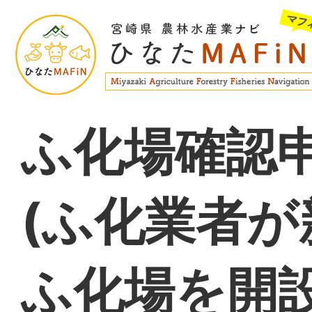
ふ化場確認
(ふ化業者が
ふ化場を開