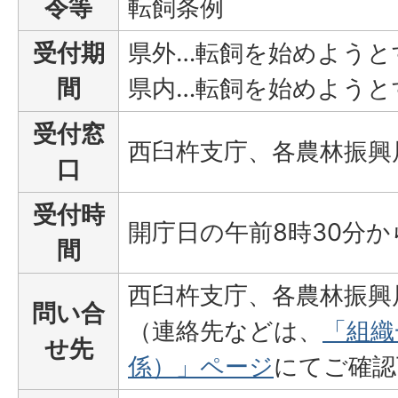
令等
転飼条例
受付期
県外…転飼を始めようと
間
県内…転飼を始めようと
受付窓
西臼杵支庁、各農林振興
口
受付時
開庁日の午前8時30分か
間
西臼杵支庁、各農林振興
問い合
（連絡先などは、
「組織
せ先
係）」ページ
にてご確認