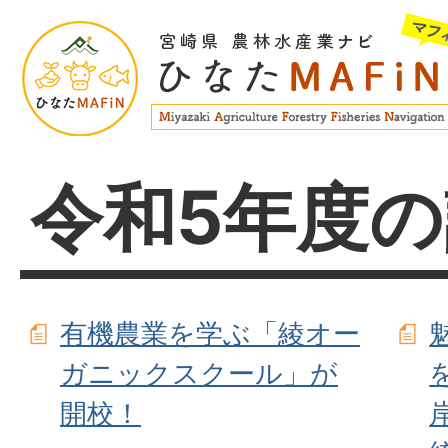
令和5年度
有機農業を学ぶ「綾オー
ガニックスクール」が
開校！