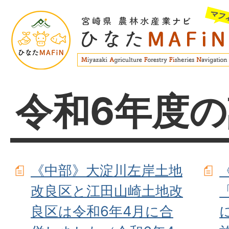
令和6年度
《中部》大淀川左岸土地
改良区と江田山崎土地改
良区は令和6年4月に合