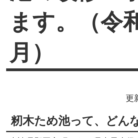
ます。（令和
月）
更
籾木ため池って、どん