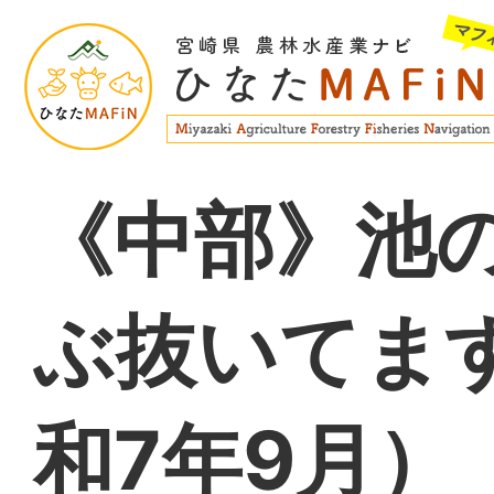
《中部》池
ぶ抜いてま
和7年9月）