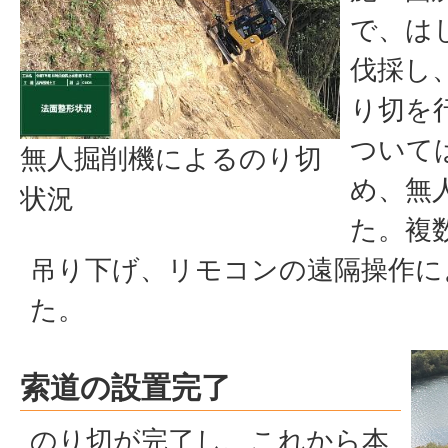
で、は
伐採し
り切を
ついて
無人掘削機によるのり切
め、無
状況
た。複
吊り下げ、リモコンの遠隔操作に
た。
索道の設置完了
のり切が完了し、これから本