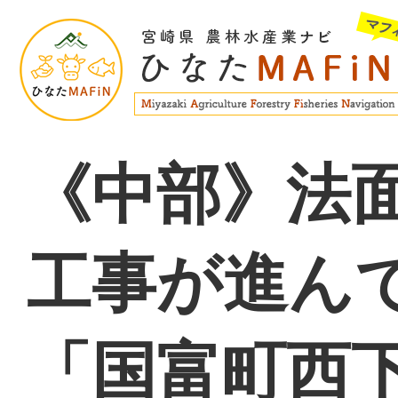
《中部》法
工事が進ん
「国富町西