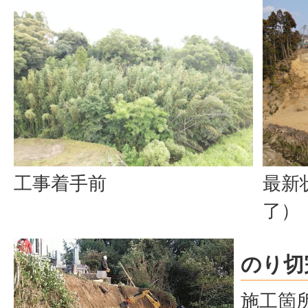
最新
工事着手前
了）
のり切
施工箇