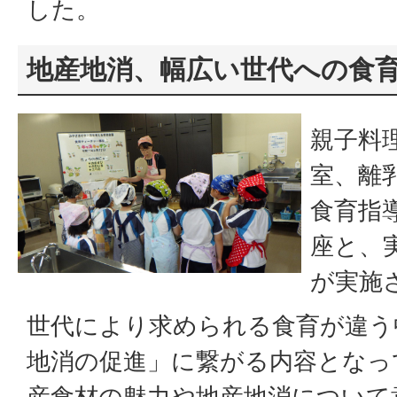
した。
地産地消、幅広い世代への食
親子料
室、離
食育指
座と、
が実施
世代により求められる食育が違う
地消の促進」に繋がる内容となっ
産食材の魅力や地産地消について