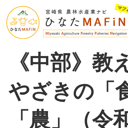
《中部》教
やざきの「
「農」（令和