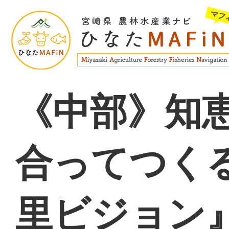
《中部》知
合ってつく
里ビジョン