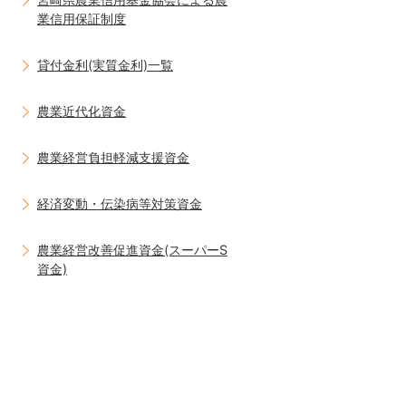
業信用保証制度
貸付金利(実質金利)一覧
農業近代化資金
農業経営負担軽減支援資金
経済変動・伝染病等対策資金
農業経営改善促進資金(スーパーS
資金)