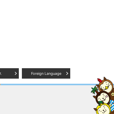
ス
Foreign Language