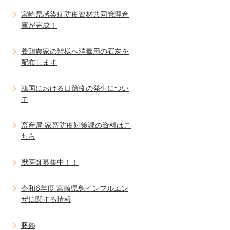
宮崎県感染症防疫資材共同管理倉
庫が完成！
養鶏農家の皆様へ消毒用の石灰を
配布します
韓国における口蹄疫の発生につい
て
畜産局 家畜防疫対策課の資料はこ
ちら
獣医師募集中！！
令和6年度 宮崎県鳥インフルエン
ザに関する情報
豚熱