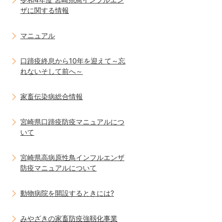
ザに関する情報
マニュアル
口蹄疫終息から10年を迎えて～忘
れないそして前へ～
家畜伝染病総合情報
宮崎県口蹄疫防疫マニュアルにつ
いて
宮崎県高病原性鳥インフルエンザ
防疫マニュアルについて
動物病院を開設するときには?
みやざきの家畜防疫強靱化事業