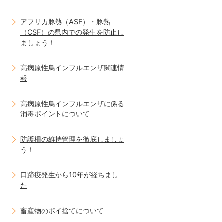
アフリカ豚熱（ASF）・豚熱
（CSF）の県内での発生を防止し
ましょう！
高病原性鳥インフルエンザ関連情
報
高病原性鳥インフルエンザに係る
消毒ポイントについて
防護柵の維持管理を徹底しましょ
う！
口蹄疫発生から10年が経ちまし
た
畜産物のポイ捨てについて