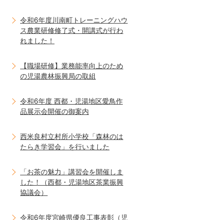
令和6年度川南町トレーニングハウ
ス農業研修修了式・開講式が行わ
れました！
【職場研修】業務能率向上のため
の児湯農林振興局の取組
令和6年度 西都・児湯地区愛鳥作
品展示会開催の御案内
西米良村立村所小学校「森林のは
たらき学習会」を行いました
「お茶の魅力」講習会を開催しま
した！（西都・児湯地区茶業振興
協議会）
令和6年度宮崎県優良工事表彰（児