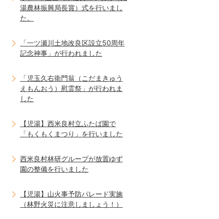
湯農林振興局長賞）式を行いまし
た。
「一ツ瀬川土地改良区設立50周年
記念神事」が行われました
「児玉久右衛門翁（こだまきゅう
えもんおう）慰霊祭」が行われま
した
【児湯】西米良村立ふたば園で
「もくもくまつり」を行いました
西米良村林研グループが放置ゆず
園の整備を行いました
【児湯】山火事予防パレード実施
（林野火災に注意しましょう！）