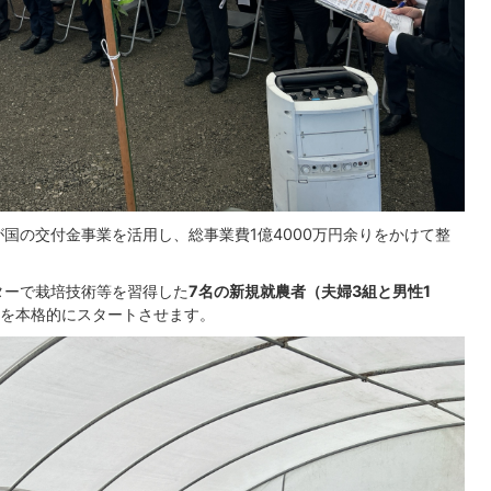
国の交付金事業を活用し、総事業費1億4000万円余りをかけて整
ターで栽培技術等を習得した
7名の新規就農者（夫婦3組と男性1
を本格的にスタートさせます。