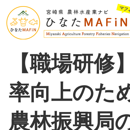
【職場研修
率向上のた
農林振興局