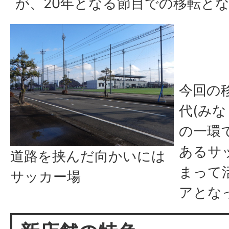
が、20年となる節目での移転と
今回の
代(み
の一環
あるサ
道路を挟んだ向かいには
まって
サッカー場
アとな