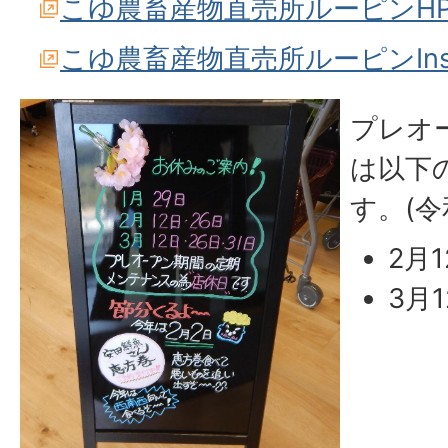
こゆ農畜産物直売所ルーピンH
こゆ農畜産物直売所ルーピンInst
プレオ
は以下
す。(令
2月
3月