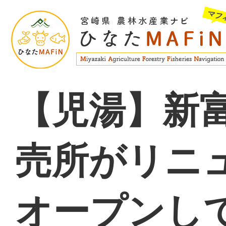
【児湯】新
売所がリニ
オープンし