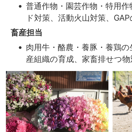
普通作物・園芸作物・特用作
ド対策、活動火山対策、GA
畜産担当
肉用牛・酪農・養豚・養鶏の
産組織の育成、家畜排せつ物