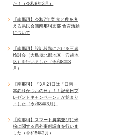
た！（令和8年3月）
【南那珂】令和7年度 食と農を考
える県民会議南那珂支部 食育活動
について
【南那珂】設計段階における三者
検討会（大島堰北部地区・穴越地
区）を行いました（令和8年3
月）
【南那珂】『3月21日は「日南一
本釣りかつおの日」！！記念日プ
レゼントキャンペーン』が始まり
ました（令和8年3月）
【南那珂】スマート農業並びに米
粉に関する県外事例調査を行いま
した（令和8年2月）