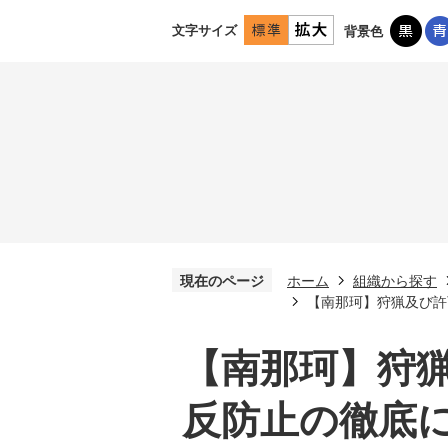
文字サイズ
背景色
現在のページ
ホーム
組織から探す
【南那珂】狩猟及び許
【南那珂】狩
反防止の徹底に