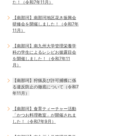
た！（令和7年11月）
【南那珂】南那珂地区花き振興会
研修会を開催しました！（令和7年
11月）
【南那珂】南九州大学管理栄養学
科の学生によるレシピお披露目会
を開催しました！（令和7年11
月）
【南那珂】狩猟及び許可捕獲に係
る違反防止の徹底について（令和7
年11月）
【南那珂】食育ティーチャー活動
「かつお料理教室」が開催されま
した！（令和7年9月）