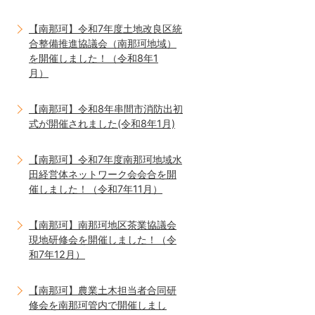
【南那珂】令和7年度土地改良区統
合整備推進協議会（南那珂地域）
を開催しました！（令和8年1
月）
【南那珂】令和8年串間市消防出初
式が開催されました(令和8年1月)
【南那珂】令和7年度南那珂地域水
田経営体ネットワーク会会合を開
催しました！（令和7年11月）
【南那珂】南那珂地区茶業協議会
現地研修会を開催しました！（令
和7年12月）
【南那珂】農業土木担当者合同研
修会を南那珂管内で開催しまし