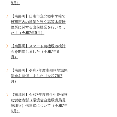
8月）
【南那珂】日南市立北郷中学校で
日南市内の漁業と県立高等水産研
修所に関する出前授業を行いまし
た！（令和7年9月）
【南那珂】スマート農機現地検討
会を開催しました（令和7年8
月）
【南那珂】令和7年度南那珂地域懇
話会を開催しました（令和7年7
月）
【南那珂】令和7年度野生生物保護
功労者表彰（環境省自然環境局長
感謝状）伝達式について（令和7年
6月）