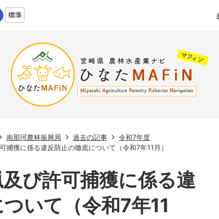
南那珂農林振興局
過去の記事
令和7年度
可捕獲に係る違反防止の徹底について（令和7年11月）
猟及び許可捕獲に係る違
ついて（令和7年11