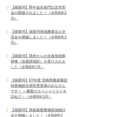
【南那珂】野中金右衛門記念市売
会が開催されました！（令和8年2
月）
【南那珂】南那珂地域農業法人交
流会を開催しました！（令和8年3
月）
【南那珂】県外からの先進地視察
研修（塩屋原地区）を受け入れま
した（令和8年1月）
【南那珂】R7年度 宮崎県農産園芸
特産物総合表彰受賞者のみなさん
です！ ～農業のスペシャリストを
訪ねて～（令和8年3月）
【南那珂】簡易基盤整備現地検討
会を開催しました！（令和8年2