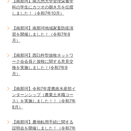
【南那珂】南九州大学管理栄養学
科の学生にカツオの捌き方を伝授
しました！（令和7年10月）
【南那珂】南那珂地域家畜防疫演
習を開催しました！（令和7年9
月）
【南那珂】西臼杵型放牧ネットワ
ーク会会員と放牧に関する意見交
換を実施しました！(令和7年9
月）
【南那珂】令和7年度農政水産部イ
ンターンシップ（農業土木職コー
ス）を実施しました！！（令和7年
8月）
【南那珂】農地転用手続に関する
説明会を開催しました！（令和7年