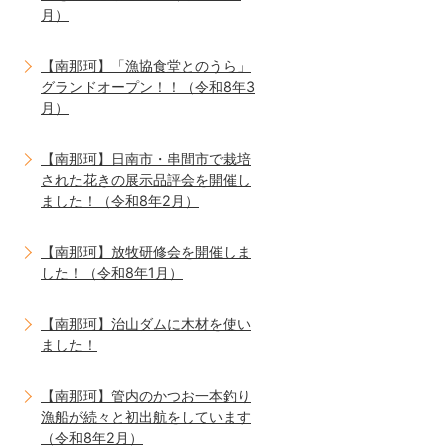
月）
【南那珂】「漁協食堂とのうら」
グランドオープン！！（令和8年3
月）
【南那珂】日南市・串間市で栽培
された花きの展示品評会を開催し
ました！（令和8年2月）
【南那珂】放牧研修会を開催しま
した！（令和8年1月）
【南那珂】治山ダムに木材を使い
ました！
【南那珂】管内のかつお一本釣り
漁船が続々と初出航をしています
（令和8年2月）