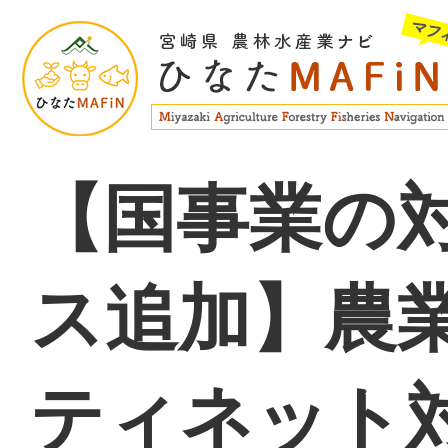
【国事業の
ス追加】農
ティネット