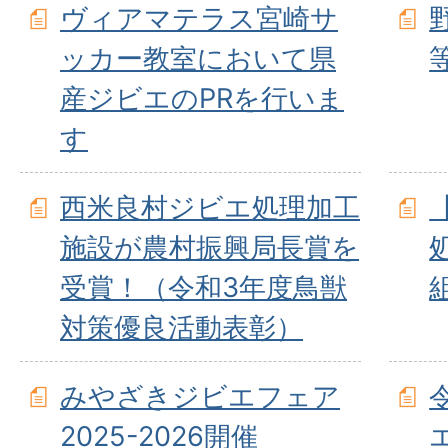
ヴィアマテラス宮崎サ
ッカー教室において県
産ジビエのPRを行いま
す
西米良村ジビエ処理加工
施設が農村振興局長賞を
受賞！（令和3年度鳥獣
対策優良活動表彰）
みやざきジビエフェア
2025-2026開催