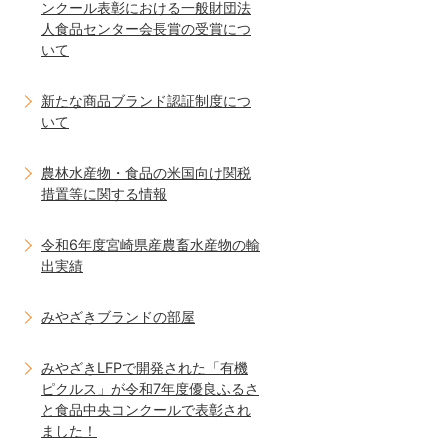
ンクール表彰における一般財団法
人食品センター会長賞の受賞につ
いて
新たな商品ブランド認証制度につ
いて
農林水産物・食品の米国向け関税
措置等に関する情報
令和6年度宮崎県産農畜水産物の輸
出実績
みやざきブランドの部屋
みやざきLFPで開発された「有機
ピクルス」が令和7年度優良ふるさ
と食品中央コンクールで表彰され
ました！