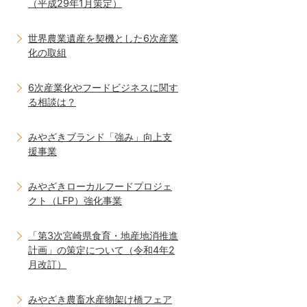
（平成29年1月策定）
世界農業遺産を契機とした6次産業
化の取組
6次産業化やフードビジネスに関す
る相談は？
みやざきブランド「強み」向上支
援事業
みやざきローカルフードプロジェ
クト（LFP）強化事業
「第3次宮崎県食育・地産地消推進
計画」の策定について（令和4年2
月改訂）
みやざき農畜水産物架け橋フェア