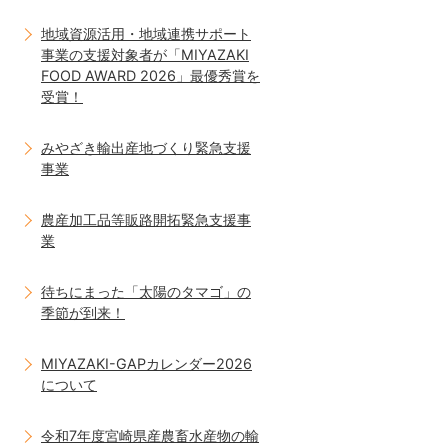
地域資源活用・地域連携サポート
事業の支援対象者が「MIYAZAKI
FOOD AWARD 2026」最優秀賞を
受賞！
みやざき輸出産地づくり緊急支援
事業
農産加工品等販路開拓緊急支援事
業
待ちにまった「太陽のタマゴ」の
季節が到来！
MIYAZAKI-GAPカレンダー2026
について
令和7年度宮崎県産農畜水産物の輸