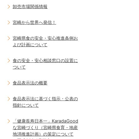
卸売市場関係情報
宮崎から世界へ発信！
宮崎県食の安全・安心推進条例お
よび計画について
食の安全・安心相談窓口の設置に
ついて
食品表示法の概要
食品表示法に基づく指示・公表の
指針について
「健康長寿日本一」KaradaGood
な宮崎づくり（宮崎県食育・地産
地消推進計画）の策定について