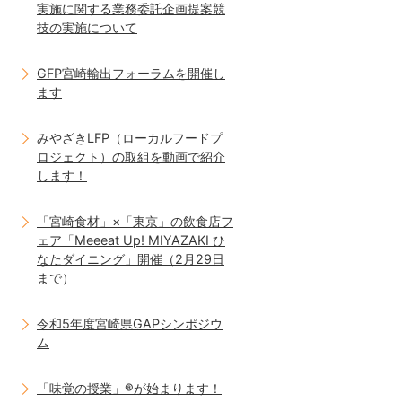
実施に関する業務委託企画提案競
技の実施について
GFP宮崎輸出フォーラムを開催し
ます
みやざきLFP（ローカルフードプ
ロジェクト）の取組を動画で紹介
します！
「宮崎食材」×「東京」の飲食店フ
ェア「Meeeat Up! MIYAZAKI ひ
なたダイニング」開催（2月29日
まで）
令和5年度宮崎県GAPシンポジウ
ム
「味覚の授業」®が始まります！