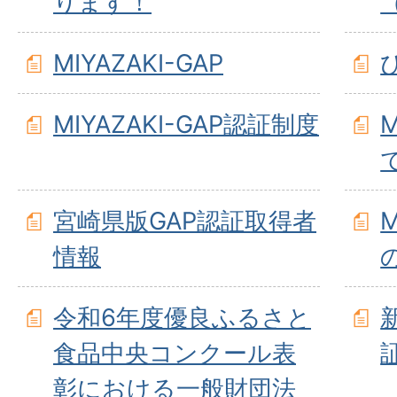
ります！
MIYAZAKI-GAP
MIYAZAKI-GAP認証制度
M
宮崎県版GAP認証取得者
M
情報
令和6年度優良ふるさと
食品中央コンクール表
彰における一般財団法