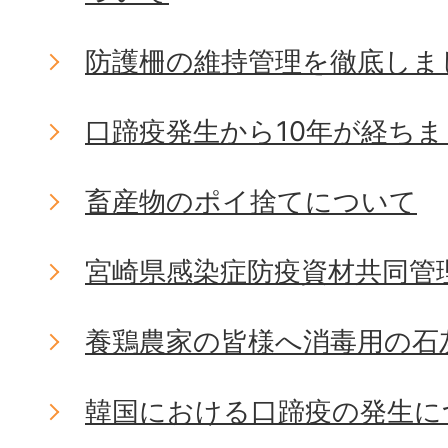
防護柵の維持管理を徹底しま
口蹄疫発生から10年が経ち
畜産物のポイ捨てについて
宮崎県感染症防疫資材共同管
養鶏農家の皆様へ消毒用の石
韓国における口蹄疫の発生に