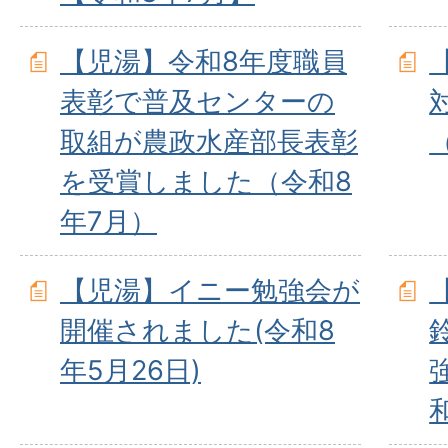
【児湯】令和8年度職員
表彰で普及センターの
取組が農政水産部長表彰
（
を受賞しました（令和8
年7月）
【児湯】イニー勉強会が
開催されました(令和8
年5月26日)