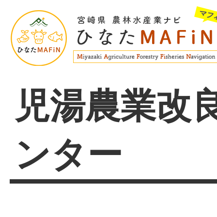
児湯農業改
ンター