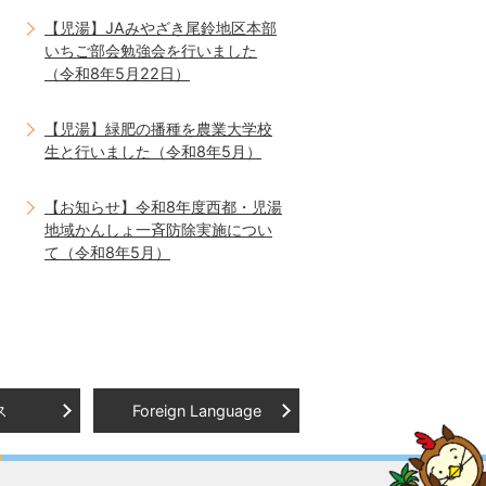
【児湯】JAみやざき尾鈴地区本部
いちご部会勉強会を行いました
（令和8年5月22日）
【児湯】緑肥の播種を農業大学校
生と行いました（令和8年5月）
【お知らせ】令和8年度西都・児湯
地域かんしょ一斉防除実施につい
て（令和8年5月）
ス
Foreign Language