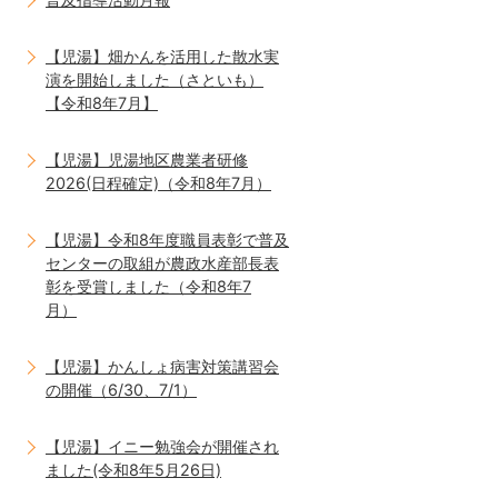
【児湯】畑かんを活用した散水実
演を開始しました（さといも）
【令和8年7月】
【児湯】児湯地区農業者研修
2026(日程確定)（令和8年7月）
【児湯】令和8年度職員表彰で普及
センターの取組が農政水産部長表
彰を受賞しました（令和8年7
月）
【児湯】かんしょ病害対策講習会
の開催（6/30、7/1）
【児湯】イニー勉強会が開催され
ました(令和8年5月26日)