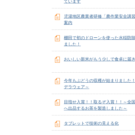
ています
児湯地区農業者研修「農作業安全講
案内
棚田で初のドローンを使った水稲防
ました！
おいしい新米がもう少しで食卓に届
今年もぶどうの収穫が始まりました
デラウェア～
目指せ入賞！！取るぞ入賞！！～全
へ出品するお茶を製造しました～
タブレットで技術の見える化