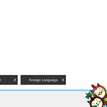
ス
Foreign Language