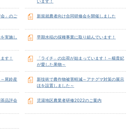
います！
習会」のご
新規就農者向け合同研修会を開催しました
除を実施し
早期水稲の採種事業に取り組んでいます！
きます！
「ライチ」の出荷が始まっています！～楊貴妃
が愛した果物～
！～尾鈴産
新技術で農作物被害軽減～アナグマ対策の展示
ほを設置しました～
国茶品評会
児湯地区農業者研修2022のご案内