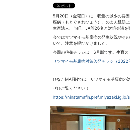
5月20日（金曜日）に、収量の減少の要
腐病（もとぐされびょう）」のまん延防止
生産法人、市町、JA等26名と対策会議を
会ではサツマイモ基腐病の発生状況やその
いて、注意を呼びかけました。
今回の啓発チラシは、6月版です。生育ス
サツマイモ基腐病対策啓発チラシ（2022年6月
ひなたMAFiNでは、サツマイモ基腐病
ぜひご覧ください！
https://hinatamafin.pref.miyazaki.lg.jp