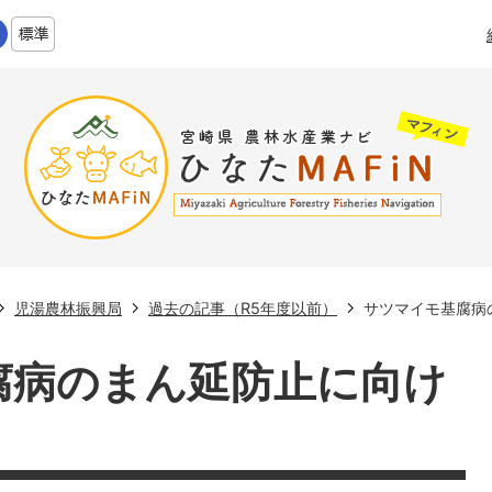
児湯農林振興局
過去の記事（R5年度以前）
サツマイモ基腐病
腐病のまん延防止に向け