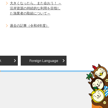
大きくなったら、また会おう！ ～
沿岸資源の持続的な利用を目指し
た漁業者の取組について～
過去の記事（令和4年度）
ス
Foreign Language