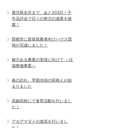
鹿児島全共まで、あと203日！子
牛品評会で日々の努力の成果を披
露！
西都市に新規就農者向けハウス団
地が完成しました！
魅力ある農業の実現に向けて ～ほ
場整備事業～
春の訪れ、早期水稲の田植えが始
まりました
高鍋高校にて食育活動を行いまし
た！
アカアマダイの放流を行いまし
た！