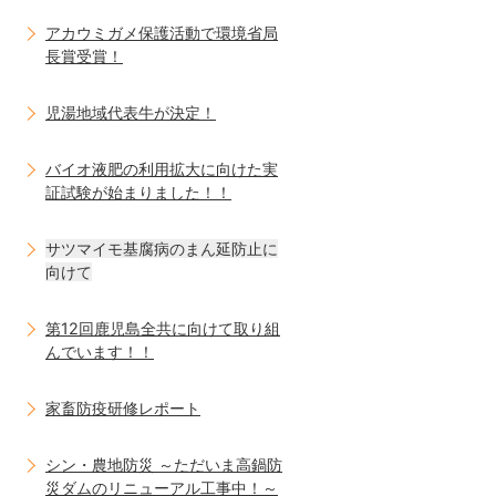
アカウミガメ保護活動で環境省局
長賞受賞！
児湯地域代表牛が決定！
バイオ液肥の利用拡大に向けた実
証試験が始まりました！！
サツマイモ基腐病のまん延防止に
向けて
第12回鹿児島全共に向けて取り組
んでいます！！
家畜防疫研修レポート
シン・農地防災 ～ただいま高鍋防
災ダムのリニューアル工事中！～