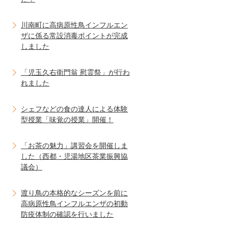
川南町に高病原性鳥インフルエン
ザに係る常設消毒ポイントが完成
しました
「児玉久右衛門翁 慰霊祭」が行わ
れました
シェフなどの食の達人による体験
型授業「味覚の授業」開催！
「お茶の魅力」講習会を開催しま
した（西都・児湯地区茶業振興協
議会）
渡り鳥の本格的なシーズンを前に
高病原性鳥インフルエンザの初動
防疫体制の確認を行いました