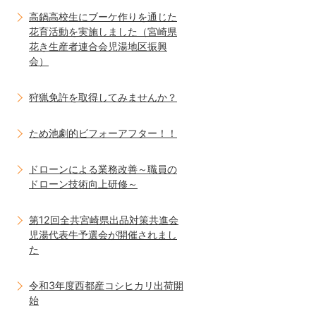
高鍋高校生にブーケ作りを通じた
花育活動を実施しました（宮崎県
花き生産者連合会児湯地区振興
会）
狩猟免許を取得してみませんか？
ため池劇的ビフォーアフター！！
ドローンによる業務改善～職員の
ドローン技術向上研修～
第12回全共宮崎県出品対策共進会
児湯代表牛予選会が開催されまし
た
令和3年度西都産コシヒカリ出荷開
始