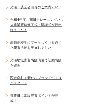
児湯：農業者研修のご案内2021
令和4年度川南町トレーニングハウ
ス農業研修修了式・開講式が行わ
れました！
高鍋高校生にブーケづくりを通じ
た花育活動を実施しました
児湯地域家畜防疫演習で初動防疫
を確認
西米良村で新たなブランドづくり
がスタート
都農町に常設消毒ポイントが完
成！